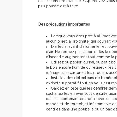
est-elle encore étanche ? Apercevez-vous de
plus poussé est à faire.
Des précautions importantes
Lorsque vous êtes prêt à allumer votr
aucun objet, à proximité, qui pourrait vo
D’ailleurs, avant d’allumer le feu, ouv
d’air. Ne fermez pas la porte dès le début 
d’incendie augmentent tout comme la 
Utilisez du papier journal, du petit 
le bois encore humide ou résineux, les ci
ménagers, le carton et les produits accé
Installez des
détecteurs de fumée e
extincteur portatif tout en vous assur
Gardez en tête que les
cendres
demeu
souhaitez les enlever tout de suite qua
dans un contenant en métal avec un couve
maison et de tout objet inflammable et 
cendres dans une poubelle ou un bac 