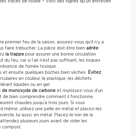
s traces de rouille ? Voici des signes qu’un entretien
e premier feu de la saison, assurez-vous qu’il n’y a
us faire trébucher. La pièce doit être bien
aérée
.
rez
la trappe
pour assurer une bonne circulation
du feu, car si l’air n’est pas suffisant, les risques
présence de fumée toxique.
bois et ensuite quelques bûches bien sèches.
Évitez
rculaires en couleur, le plastique, les déchets
lérant liquides ou en gel.
t de monoxyde de carbone
et munissez-vous d’un
ant de bien comprendre comment il fonctionne.
rent chaudes jusqu’à trois jours. Si vous
nd même, utilisez une pelle en métal et placez-les
rcle, lui aussi, en métal. Placez-le loin de la
attendez plusieurs jours avant de vider les
de compost.